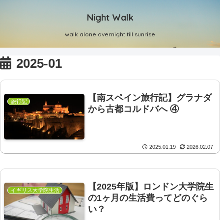
Night Walk
walk alone overnight till sunrise
2025-01
【南スペイン旅行記】グラナダ
旅行記
から古都コルドバへ ④
2025.01.19
2026.02.07
【2025年版】ロンドン大学院生
イギリス大学院生活
の1ヶ月の生活費ってどのぐら
い？