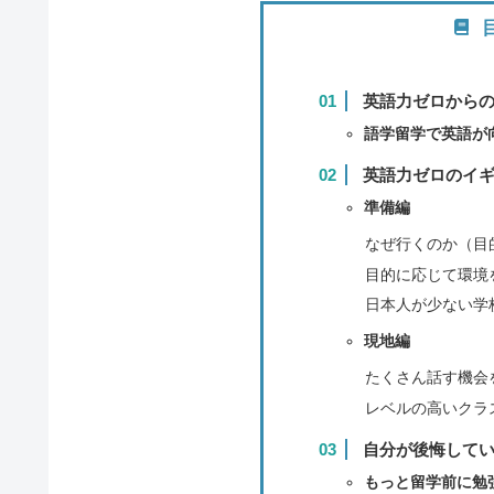
英語力ゼロから
語学留学で英語が
英語力ゼロのイ
準備編
なぜ行くのか（目
目的に応じて環境
日本人が少ない学
現地編
たくさん話す機会
レベルの高いクラ
自分が後悔して
もっと留学前に勉